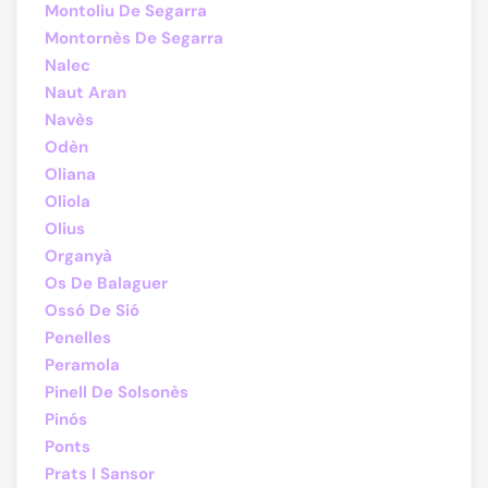
Montoliu De Segarra
Montornès De Segarra
Nalec
Naut Aran
Navès
Odèn
Oliana
Oliola
Olius
Organyà
Os De Balaguer
Ossó De Sió
Penelles
Peramola
Pinell De Solsonès
Pinós
Ponts
Prats I Sansor