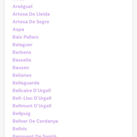
Arsèguel
Artesa De Lleida
Artesa De Segre
Aspa
Baix Pallars
Balaguer
Barbens
Bassella
Bausen
Belianes
Bellaguarda
Bellcaire D´Urgell
Bell-Lloc D´Urgell
Bellmunt D´Urgell
Bellpuig
Bellver De Cerdanya
Bellvís
Benavent De Segrià