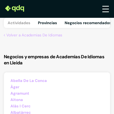
Actividades
Provincias
Negocios recomendados 
Volver a Academias De Idiomas
Negocios y empresas de Academias De Idiomas
en Lleida
Abella De La Conca
Àger
Agramunt
Aitona
Alàs I Cerc
Albatàrrec