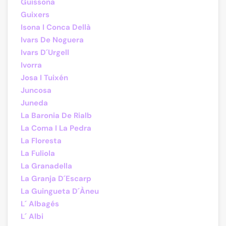
Guissona
Guixers
Isona I Conca Dellà
Ivars De Noguera
Ivars D´Urgell
Ivorra
Josa I Tuixén
Juncosa
Juneda
La Baronia De Rialb
La Coma I La Pedra
La Floresta
La Fuliola
La Granadella
La Granja D´Escarp
La Guingueta D´Àneu
L´ Albagés
L´ Albi