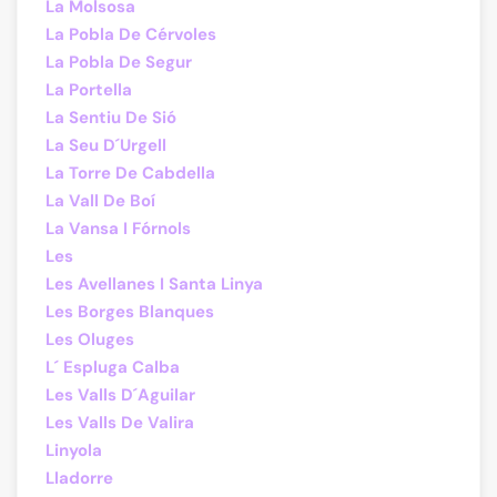
La Molsosa
La Pobla De Cérvoles
La Pobla De Segur
La Portella
La Sentiu De Sió
La Seu D´Urgell
La Torre De Cabdella
La Vall De Boí
La Vansa I Fórnols
Les
Les Avellanes I Santa Linya
Les Borges Blanques
Les Oluges
L´ Espluga Calba
Les Valls D´Aguilar
Les Valls De Valira
Linyola
Lladorre