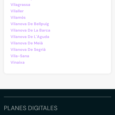
Vilagrassa
Vilaller
Vilamòs
Vilanova De Bellpuig
Vilanova De La Barca
Vilanova De L´Aguda
Vilanova De Meià
Vilanova De Segrià
Vila-Sana
Vinaixa
PLANES DIGITALES