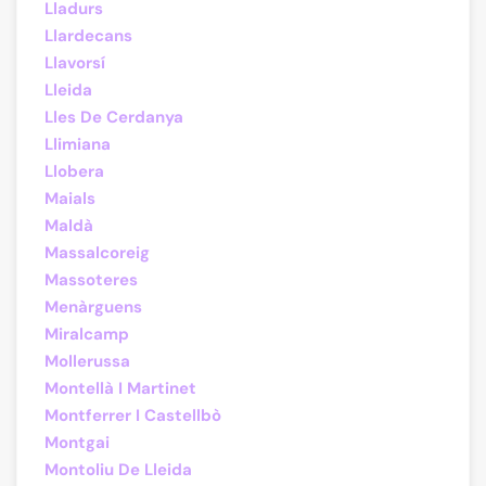
Lladurs
Llardecans
Llavorsí
Lleida
Lles De Cerdanya
Llimiana
Llobera
Maials
Maldà
Massalcoreig
Massoteres
Menàrguens
Miralcamp
Mollerussa
Montellà I Martinet
Montferrer I Castellbò
Montgai
Montoliu De Lleida