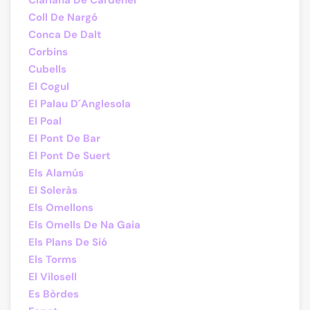
Clariana De Cardener
Coll De Nargó
Conca De Dalt
Corbins
Cubells
El Cogul
El Palau D´Anglesola
El Poal
El Pont De Bar
El Pont De Suert
Els Alamús
El Soleràs
Els Omellons
Els Omells De Na Gaia
Els Plans De Sió
Els Torms
El Vilosell
Es Bòrdes