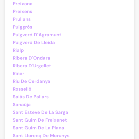
Preixana
Preixens
Prullans
Puiggròs
Puigverd D´Agramunt
Puigverd De Lleida
Rialp
Ribera D´Ondara
Ribera D´Urgellet
Riner
Riu De Cerdanya
Rosselló
Salàs De Pallars
Sanaüja
Sant Esteve De La Sarga
Sant Guim De Freixenet
Sant Guim De La Plana
Sant Llorenç De Morunys