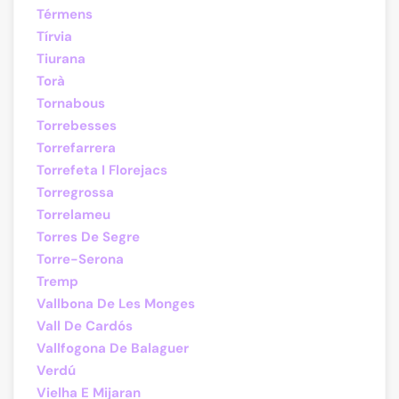
Térmens
Tírvia
Tiurana
Torà
Tornabous
Torrebesses
Torrefarrera
Torrefeta I Florejacs
Torregrossa
Torrelameu
Torres De Segre
Torre-Serona
Tremp
Vallbona De Les Monges
Vall De Cardós
Vallfogona De Balaguer
Verdú
Vielha E Mijaran