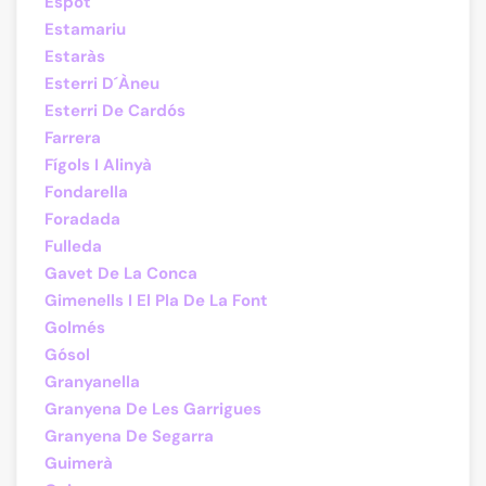
Espot
Estamariu
Estaràs
Esterri D´Àneu
Esterri De Cardós
Farrera
Fígols I Alinyà
Fondarella
Foradada
Fulleda
Gavet De La Conca
Gimenells I El Pla De La Font
Golmés
Gósol
Granyanella
Granyena De Les Garrigues
Granyena De Segarra
Guimerà