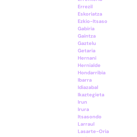
Errezil
Eskoriatza
Ezkio-Itsaso
Gabiria
Gaintza
Gaztelu
Getaria
Hernani
Hernialde
Hondarribia
Ibarra
Idiazabal
Ikaztegieta
Irun
Irura
Itsasondo
Larraul
Lasarte-Oria