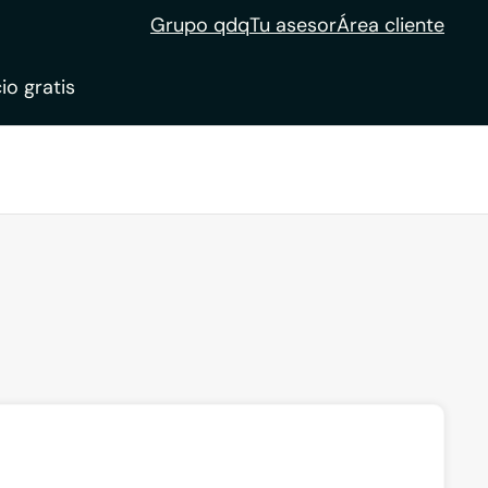
Grupo qdq
Tu asesor
Área cliente
io gratis