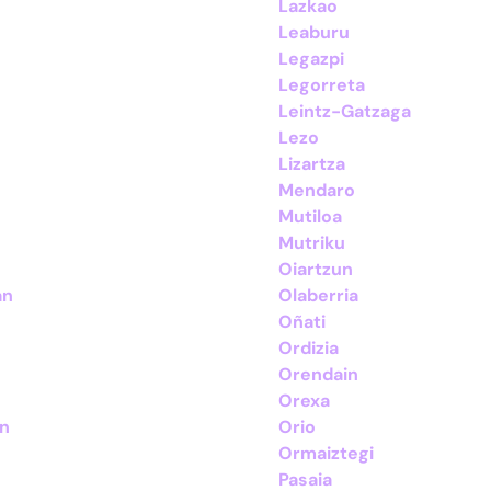
Lazkao
Leaburu
Legazpi
Legorreta
Leintz-Gatzaga
Lezo
Lizartza
Mendaro
Mutiloa
Mutriku
Oiartzun
án
Olaberria
Oñati
Ordizia
Orendain
Orexa
án
Orio
Ormaiztegi
Pasaia