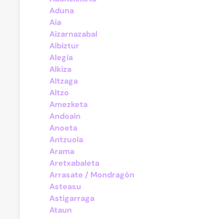
Aduna
Aia
Aizarnazabal
Albiztur
Alegia
Alkiza
Altzaga
Altzo
Amezketa
Andoain
Anoeta
Antzuola
Arama
Aretxabaleta
Arrasate / Mondragón
Asteasu
Astigarraga
Ataun