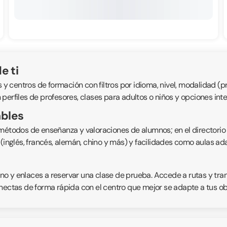
e ti
entros de formación con filtros por idioma, nivel, modalidad (pres
perfiles de profesores, clases para adultos o niños y opciones int
ables
 métodos de enseñanza y valoraciones de alumnos; en el directorio
s (inglés, francés, alemán, chino y más) y facilidades como aulas 
fono y enlaces a reservar una clase de prueba. Accede a rutas y tr
nectas de forma rápida con el centro que mejor se adapte a tus obje