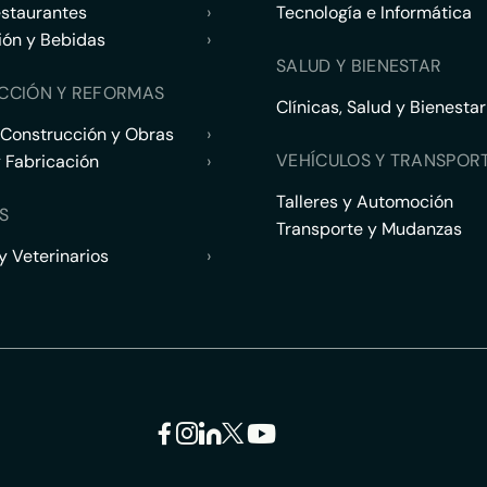
estaurantes
›
Tecnología e Informática
ión y Bebidas
›
SALUD Y BIENESTAR
CCIÓN Y REFORMAS
Clínicas, Salud y Bienestar
 Construcción y Obras
›
VEHÍCULOS Y TRANSPOR
y Fabricación
›
Talleres y Automoción
S
Transporte y Mudanzas
 Veterinarios
›