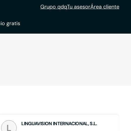
Grupo qdq
Tu asesor
Área cliente
io gratis
ble
tion
LINGUAVISION INTERNACIONAL, S.L.
L