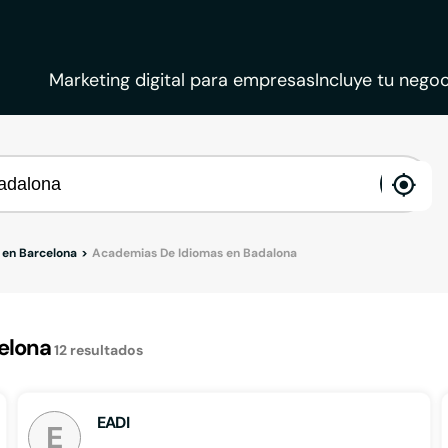
Marketing digital para empresas
Incluye tu negoc
ena
loca
 en Barcelona
Academias De Idiomas en Badalona
elona
12
resultados
EADI
E