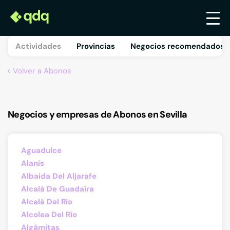
Actividades
Provincias
Negocios recomendados 
Volver a Abonos
Negocios y empresas de Abonos en Sevilla
Aguadulce
Alanís
Albaida Del Aljarafe
Alcalá De Guadaíra
Alcalá Del Río
Alcolea Del Río
Algámitas