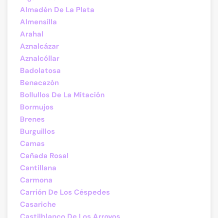
Almadén De La Plata
Almensilla
Arahal
Aznalcázar
Aznalcóllar
Badolatosa
Benacazón
Bollullos De La Mitación
Bormujos
Brenes
Burguillos
Camas
Cañada Rosal
Cantillana
Carmona
Carrión De Los Céspedes
Casariche
Castilblanco De Los Arroyos