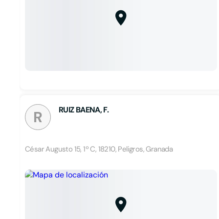
RUIZ BAENA, F.
R
César Augusto 15, 1º C, 18210, Peligros, Granada