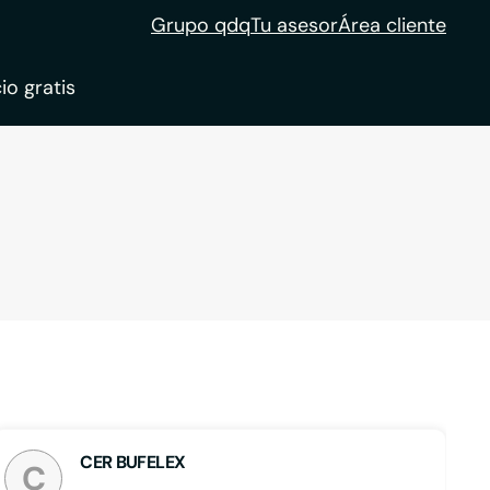
Grupo qdq
Tu asesor
Área cliente
io gratis
ble
tion
CER BUFELEX
C