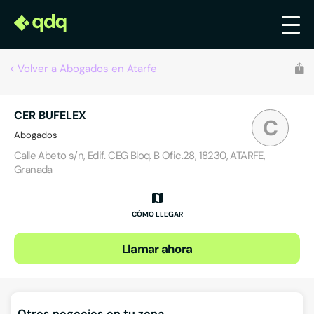
Volver a Abogados en Atarfe
CER BUFELEX
C
Abogados
Calle Abeto s/n, Edif. CEG Bloq. B Ofic.28, 18230, ATARFE,
Granada
CÓMO LLEGAR
Llamar ahora
Otros negocios en tu zona