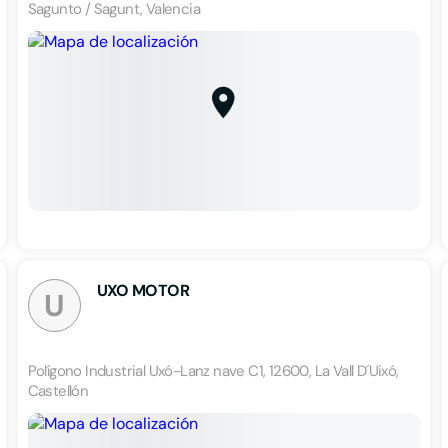
Sagunto / Sagunt, Valencia
UXO MOTOR
U
Polígono Industrial Uxó-Lanz nave C1, 12600, La Vall D´Uixó,
Castellón