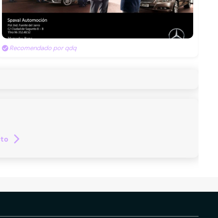
Recomendado por qdq
cto