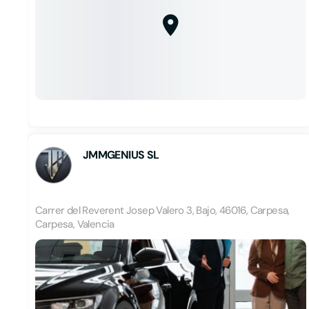
JMMGENIUS SL
Carrer del Reverent Josep Valero 3, Bajo, 46016, Carpesa,
Carpesa, Valencia