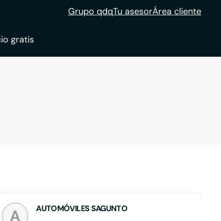
Grupo qdq
Tu asesor
Área cliente
io gratis
ble
tion
AUTOMÓVILES SAGUNTO
A