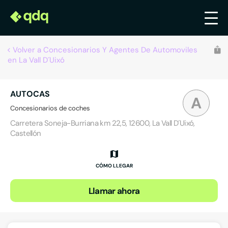
Volver a Concesionarios Y Agentes De Automoviles
en La Vall D´Uixó
AUTOCAS
A
Concesionarios de coches
Carretera Soneja-Burriana km 22,5, 12600, La Vall D´Uixó,
Castellón
CÓMO LLEGAR
Llamar ahora