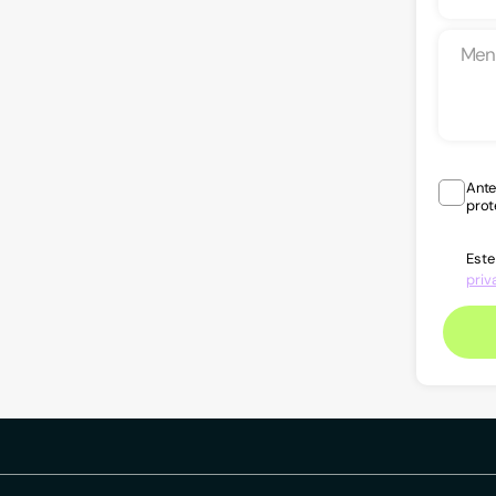
Ante
prot
Este
priv