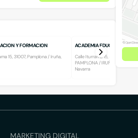
ACION Y FORMACION
ACADEMIA EDUCATIVA
rama 15, 31007, Pamplona / Iruña,
Calle Iturrama 15, entreplanta 1, 
PAMPLONA / IRUÑA, PAMPLONA 
Navarra
MARKETING DIGITAL