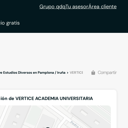
Grupo qdq
Tu asesor
Área cliente
io gratis
ble
tion
Compartir
 Estudios Diversos en Pamplona / Iruña
VERTICE ACADEMIA UNIVERSITARI
ción de VERTICE ACADEMIA UNIVERSITARIA