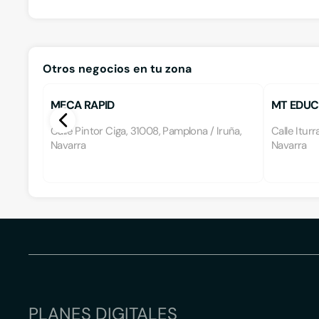
Otros negocios en tu zona
MECA RAPID
MT EDUC
Calle Pintor Ciga, 31008, Pamplona / Iruña,
Calle Itur
Navarra
Navarra
PLANES DIGITALES