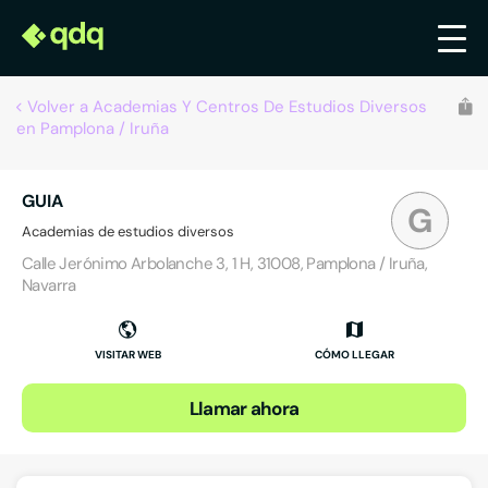
Volver a Academias Y Centros De Estudios Diversos
en Pamplona / Iruña
GUIA
G
Academias de estudios diversos
Calle Jerónimo Arbolanche 3, 1 H, 31008, Pamplona / Iruña,
Navarra
VISITAR WEB
CÓMO LLEGAR
Llamar ahora