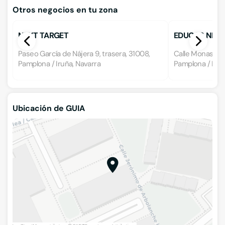
Otros negocios en tu zona
NEXT TARGET
EDUCAS.NET 
PSICOPEDAG
Paseo García de Nájera 9, trasera, 31008,
Calle Monasterio
Pamplona / Iruña, Navarra
Pamplona / Iruñ
Ubicación de GUIA