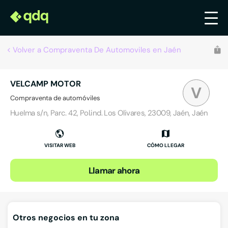
Volver a Compraventa De Automoviles en Jaén
VELCAMP MOTOR
V
Compraventa de automóviles
Huelma s/n, Parc. 42, Pol.ind. Los Olivares, 23009, Jaén, Jaén
VISITAR WEB
CÓMO LLEGAR
Llamar ahora
Otros negocios en tu zona