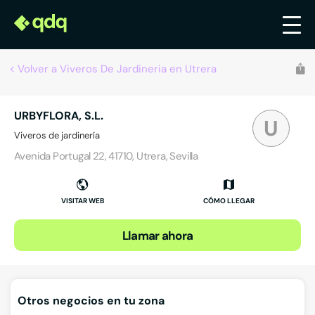
Volver a Viveros De Jardineria en Utrera
URBYFLORA, S.L.
U
Viveros de jardinería
Avenida Portugal 22, 41710, Utrera, Sevilla
VISITAR WEB
CÓMO LLEGAR
Llamar ahora
Otros negocios en tu zona