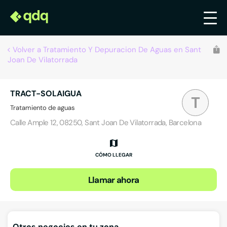
Volver a Tratamiento Y Depuracion De Aguas en Sant
Joan De Vilatorrada
TRACT-SOLAIGUA
T
Tratamiento de aguas
Calle Ample 12, 08250, Sant Joan De Vilatorrada, Barcelona
CÓMO LLEGAR
Llamar ahora
Otros negocios en tu zona