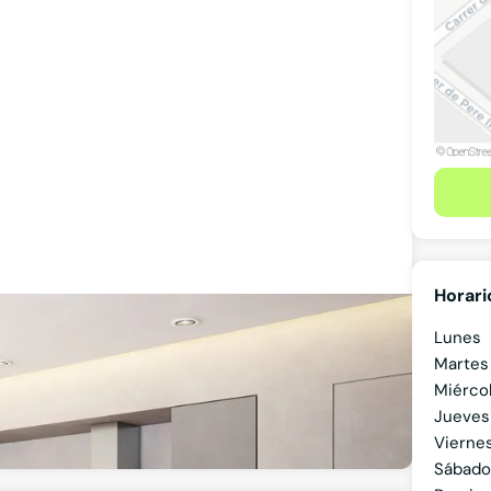
Horari
Lunes
Martes
lona
Miérco
Jueves
Ver teléfono
Vierne
Sábado