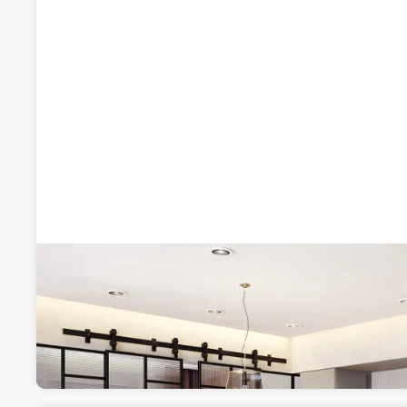
ROUS XXI CONSTRUCCIONS
Calefacción
Passeig Vila de Casserres 8, 08600, Berga, Barce
Visitar web