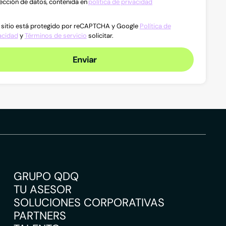
ección de datos, contenida en
política de privacidad
 sitio está protegido por reCAPTCHA y Google
Política de
acidad
y
Términos de servicio
solicitar.
Enviar
GRUPO QDQ
TU ASESOR
SOLUCIONES CORPORATIVAS
PARTNERS