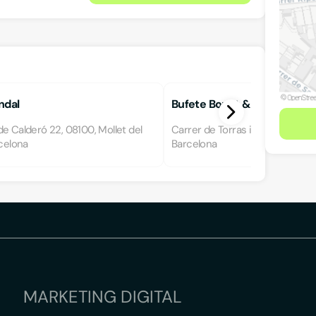
ndal
Bufete Bonet & Fernández 
e Calderó 22, 08100, Mollet del
Carrer de Torras i Bages 117, 089
rcelona
Barcelona
MARKETING DIGITAL