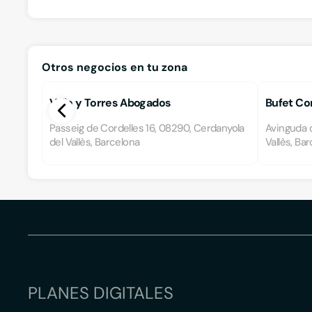
Otros negocios en tu zona
Valle y Torres Abogados
Bufet Co
Passeig de Cordelles 16, 08290, Cerdanyola
Avinguda d
del Vallès, Barcelona
Vallès, Ba
PLANES DIGITALES