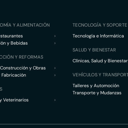
OMÍA Y ALIMENTACIÓN
TECNOLOGÍA Y SOPORTE 
estaurantes
›
Tecnología e Informática
ión y Bebidas
›
SALUD Y BIENESTAR
CCIÓN Y REFORMAS
Clínicas, Salud y Bienestar
 Construcción y Obras
›
VEHÍCULOS Y TRANSPOR
y Fabricación
›
Talleres y Automoción
S
Transporte y Mudanzas
 Veterinarios
›