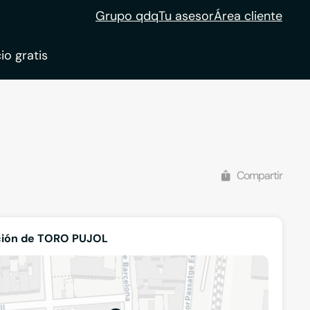
Grupo qdq
Tu asesor
Área cliente
io gratis
ble
tion
Compartir
ción de TORO PUJOL