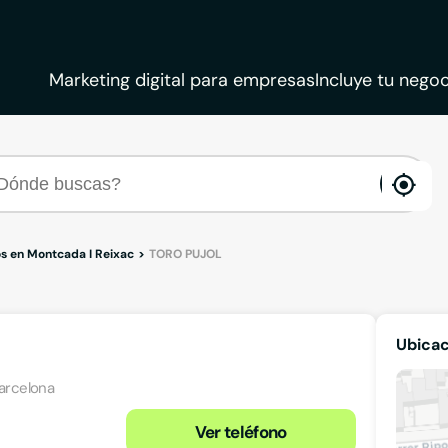
Marketing digital para empresas
Incluye tu negoc
ena
loca
 en Montcada I Reixac
TORO PUJOL
Ubica
Barcelona
Ver teléfono