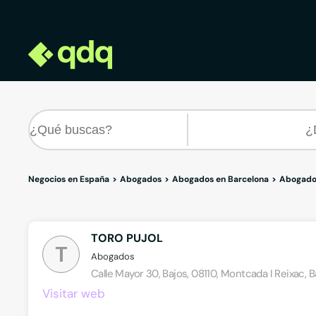
Negocios en España
Abogados
Abogados en Barcelona
Abogados
TORO PUJOL
T
Abogados
Calle Mayor 30, Bajos, 08110, Montcada I Reixac, 
Visitar web