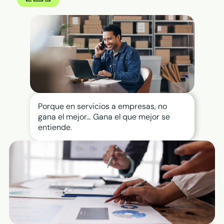
Plan Visibilidad >
Plan Integral >
Te puede interesar
›
Reserva de cita
›
Reserva de mesa
›
Publicidad en Google
›
ChatBot IA
Porque en servicios a empresas, no
gana el mejor… Gana el que mejor se
entiende.