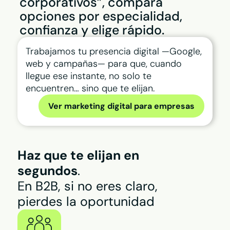
corporativos”, compara
opciones por especialidad,
confianza y elige rápido.
Plan Impulsa >
Plan Construye
Trabajamos tu presencia digital —Google,
Tu negocio visible cuando lo
Redes Sociales >
busquen en Internet
web y campañas— para que, cuando
llegue ese instante, no solo te
Plan Avanza
Plan Visibilidad >
encuentren… sino que te elijan.
Redes Sociales >
Posiciona tu negocio para
que destaque en tu zona
Ver marketing digital para empresas
Comparador de planes >
Plan Integral >
Elige el mejor plan para tu empresa
Fideliza y atrae nuevos clientes
con tu estrategia digital
Haz que te elijan en
Te puede interesar
segundos
.
Plan Contacto Activo >
Plan Desarrollo >
Convierte oportunidades y
En B2B, si no eres claro,
haz crecer tu negocio
pierdes la oportunidad
Plan Contacto Activo >
Comparador de planes >
Plan Impulsa >
Elige el mejor plan para tu empresa