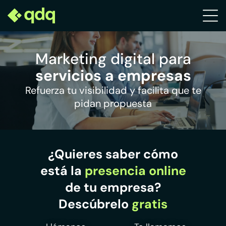
Marketing digital para
servicios a empresas
Refuerza tu visibilidad y facilita que te
pidan propuesta
¿Quieres saber cómo
está la
presencia online
de tu empresa?
Descúbrelo
gratis