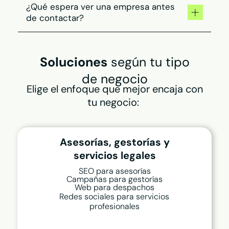
Los más demandados, los más rentables o los
¿Qué espera ver una empresa antes
que necesitas activar en momentos concretos
de contactar?
(cierres, campañas, nuevas líneas de negocio).
Servicios claros, experiencia demostrable y
una forma de contacto rápida.
Soluciones
según tu tipo
Si lo entiende en segundos, es más probable
de negocio
que te elija.
Elige el enfoque que mejor encaja con
tu negocio:
Asesorías, gestorías y
servicios legales
SEO para asesorías
Campañas para gestorías
Web para despachos
Redes sociales para servicios
profesionales