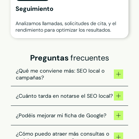
Seguimiento
Analizamos llamadas, solicitudes de cita, y el
rendimiento para optimizar los resultados.
Preguntas
frecuentes
¿Qué me conviene más: SEO local o
campañas?
El SEO construye visibilidad estable. Las
¿Cuánto tarda en notarse el SEO local?
campañas ayudan a impulsar citas o consultas
en periodos concretos. Lo habitual es
combinarlos.
Los cambios son progresivos. A medida que
¿Podéis mejorar mi ficha de Google?
optimizamos tu ficha, tu web y los contenidos,
aumenta la visibilidad y las consultas.
Sí. Optimizamos tu perfil para que muestre una
¿Cómo puedo atraer más consultas o