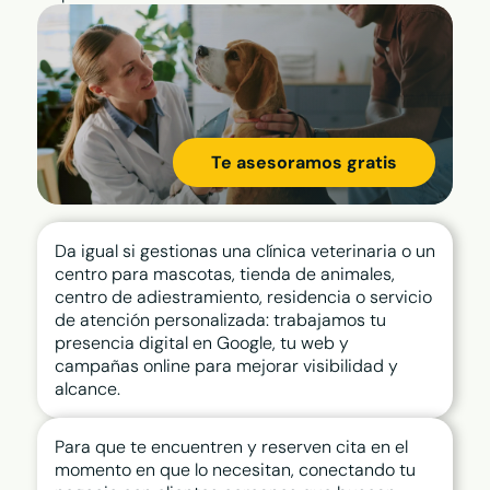
Elige el mejor plan para tu empresa
Plan Visibilidad >
Plan Integral >
Te puede interesar
›
Reserva de cita
›
Reserva de mesa
Te asesoramos gratis
›
Publicidad en Google
›
ChatBot IA
Da igual si gestionas una clínica veterinaria o un
centro para mascotas, tienda de animales,
centro de adiestramiento, residencia o servicio
de atención personalizada: trabajamos tu
presencia digital en Google, tu web y
campañas online para mejorar visibilidad y
alcance.
Para que te encuentren y reserven cita en el
momento en que lo necesitan, conectando tu