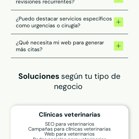
información completa, genere confianza y
revisiones recurrentes?
aparezca en las búsquedas locales.
Combinamos SEO, campañas y contenido para
¿Puedo destacar servicios específicos
mantener una visibilidad constante, y recordar
como urgencias o cirugía?
servicios de vacunación o revisiones.
Sí. Trabajamos páginas y campañas enfocadas
¿Qué necesita mi web para generar
en esos servicios para captar esa demanda
más citas?
puntual.
Servicios bien explicados, el horario visible y
un acceso directo para llamar o solicitar
Soluciones
según tu tipo de
consulta desde el móvil.
negocio
Clínicas veterinarias
SEO para veterinarios
Campañas para clínicas veterinarias
Web para veterinarios