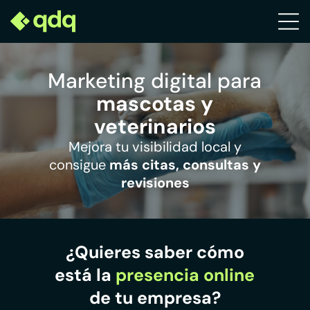
Marketing digital para
mascotas y
veterinarios
Mejora tu visibilidad local y
consigue
más citas, consultas y
revisiones
¿Quieres saber cómo
está la
presencia online
de tu empresa?