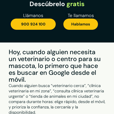
Descúbrelo
gratis
Llámanos
Te llamamos
900 924 100
Hablamos
Plan Impulsa >
Plan Construye
Tu negocio visible cuando lo
Redes Sociales >
busquen en Internet
Plan Avanza
Plan Visibilidad >
Hoy, cuando alguien necesita
Redes Sociales >
Posiciona tu negocio para
un veterinario o centro para su
que destaque en tu zona
mascota, lo primero que hace
Comparador de planes >
Plan Integral >
es buscar en Google desde el
Elige el mejor plan para tu empresa
Fideliza y atrae nuevos clientes
móvil.
con tu estrategia digital
Cuando alguien busca “veterinario cerca”, “clínica
Te puede interesar
Plan Contacto Activo >
veterinaria en mi zona”, “consulta clínica veterinaria
Plan Desarrollo >
Convierte oportunidades y
urgente” o “tienda de animales en mi ciudad”, no
haz crecer tu negocio
compara durante horas: elige rápido, desde el móvil,
Plan Contacto Activo >
y prioriza la confianza, la cercanía y la
disponibilidad.
Comparador de planes >
Plan Impulsa >