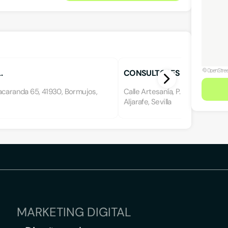
.
CONSULTORES DE INGENIERÍ
acaranda 65, 41930, Bormujos,
Calle Artesanía, P.I.S.A., 41927, 
Aljarafe, Sevilla
MARKETING DIGITAL