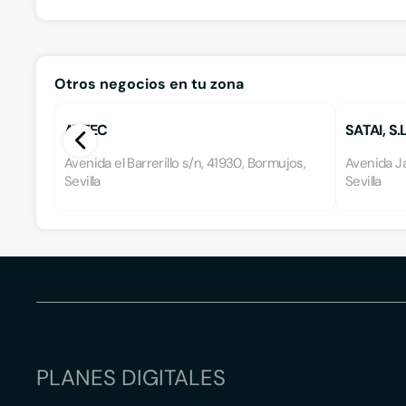
Otros negocios en tu zona
ATTEC
SATAI, S.L
Avenida el Barrerillo s/n, 41930, Bormujos,
Avenida J
Sevilla
Sevilla
PLANES DIGITALES