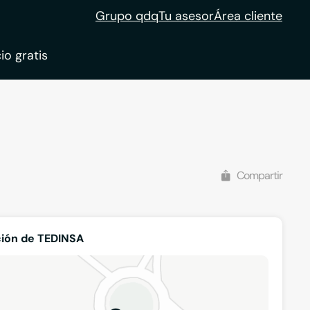
Grupo qdq
Tu asesor
Área cliente
io gratis
ble
tion
Compartir
ión de TEDINSA