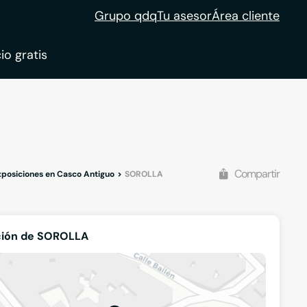
Grupo qdq
Tu asesor
Área cliente
io gratis
ble
tion
Compartir
Exposiciones en Casco Antiguo
SOROLLA
ción de SOROLLA