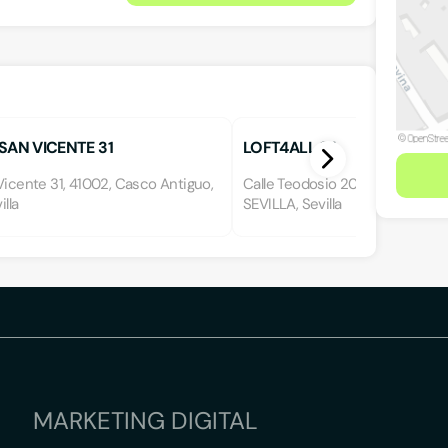
SAN VICENTE 31
LOFT4ALL S.L.
Vicente 31, 41002, Casco Antiguo,
Calle Teodosio 20, 41002, CAS
illa
SEVILLA, Sevilla
MARKETING DIGITAL