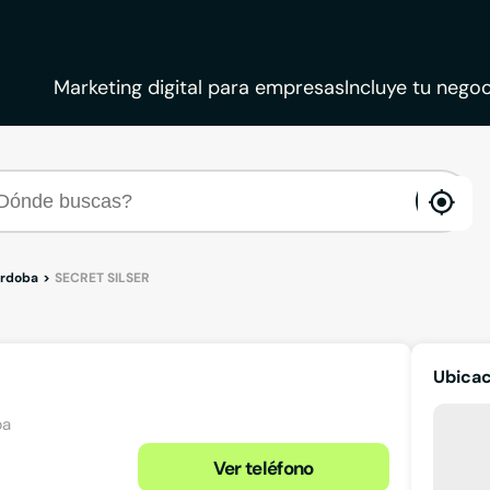
Marketing digital para empresas
Incluye tu negoc
ena
loca
órdoba
SECRET SILSER
Ubicac
ba
Ver teléfono