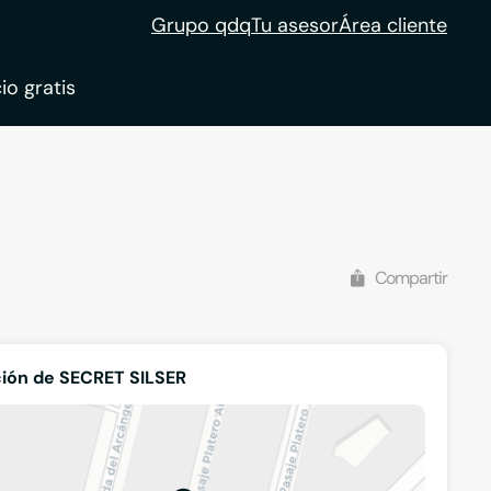
Grupo qdq
Tu asesor
Área cliente
io gratis
ble
tion
Compartir
ión de SECRET SILSER