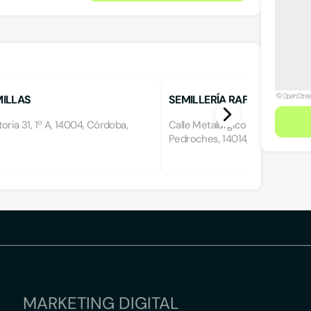
ILLAS
SEMILLERÍA RAFAEL PASTOR
oria 31, 1º A, 14004, Córdoba,
Calle Metalúrgicos s/n, Nave 70 
Pedroches, 14014, Córdoba, Có
MARKETING DIGITAL