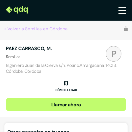
Volver a Semillas en Córdoba
PAEZ CARRASCO, M.
P
Semillas
Ingeniero Juan de la Cierva s/n, Pol.ind.Amargacena, 14013,
Córdoba, Córdoba
CÓMO LLEGAR
Llamar ahora
Otros negocios en tu zona