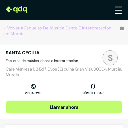
Volver a Escuelas De Musica Danza E Interpretacion
en Murcia
SANTA CECILIA
S
Escuelas de música, danza e interpretación
Calle Manresa 1, 2 Edif. Elvos (Esquina Gran Vía), 30004, Murcia,
Murcia
VISITAR WEB
CÓMO LLEGAR
Llamar ahora