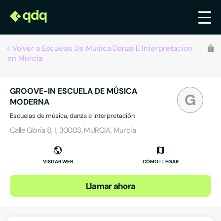
Volver a Escuelas De Musica Danza E Interpretacion
en Murcia
GROOVE-IN ESCUELA DE MÚSICA
G
MODERNA
Escuelas de música, danza e interpretación
Calle Gloria 8, 1, 30003, MURCIA, Murcia
VISITAR WEB
CÓMO LLEGAR
Llamar ahora