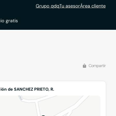
Grupo qdq
Tu asesor
Área cliente
io gratis
ble
tion
Compartir
ión de SANCHEZ PRIETO, R.