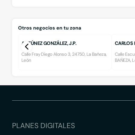
Otros negocios en tu zona
ANTÚNEZ GONZÁLEZ, J.P.
CARLOS 
Calle Fray Diego Alonso 3, 24750, La Bañeza,
Calle Escu
León
BAÑEZA, 
PLANES DIGITALES