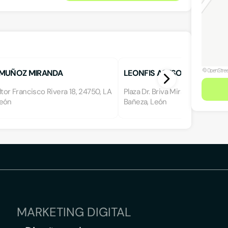
MUÑOZ MIRANDA
LEONFIS ASESORES, S.L.
ltor Francisco Rivera 18, 24750, LA
Plaza Dr. Briva Miravent 5, 1 B, 2
León
Bañeza, León
MARKETING DIGITAL