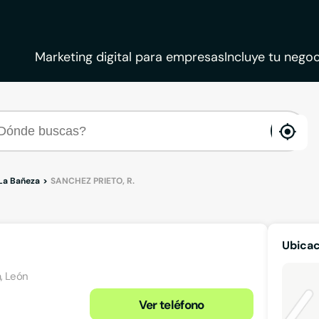
Marketing digital para empresas
Incluye tu negoc
ena
loca
La Bañeza
SANCHEZ PRIETO, R.
Ubicac
a, León
Ver teléfono