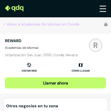
Volver a Academias De Idiomas en Corella
REWARD
R
Academias de idiomas
Urbanización San Juan, 31591, Corella, Navarra
VISITAR WEB
CÓMO LLEGAR
Llamar ahora
Otros negocios en tu zona