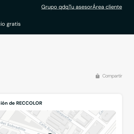
Grupo qdq
Tu asesor
Área cliente
io gratis
ble
tion
Compartir
ción de RECCOLOR