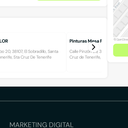
LOR
Pinturas Mesa Fumero
bo 20, 38107, El Sobradillo, Santa
Calle Pinzón 39, 38107, El Sobrad
nerife, Sta Cruz De Tenerife
Cruz de Tenerife, Santa Cruz de
MARKETING DIGITAL