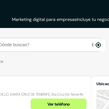
Marketing digital para empresas
Incluye tu negoc
ena
loca
OR
Ubica
RADILLO, SANTA CRUZ DE TENERIFE, Sta Cruz De Tenerife
Ver teléfono