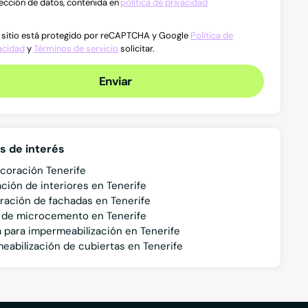
ección de datos, contenida en
política de privacidad
 sitio está protegido por reCAPTCHA y Google
Política de
acidad
y
Términos de servicio
solicitar.
Enviar
s de interés
ecoración Tenerife
ción de interiores en Tenerife
ración de fachadas en Tenerife
 de microcemento en Tenerife
a para impermeabilización en Tenerife
eabilización de cubiertas en Tenerife