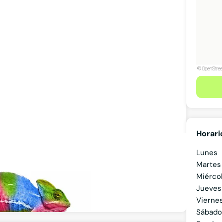
Horari
Lunes
Martes
 Tenerife
Miérco
Jueves
Ver teléfono
Vierne
Sábado