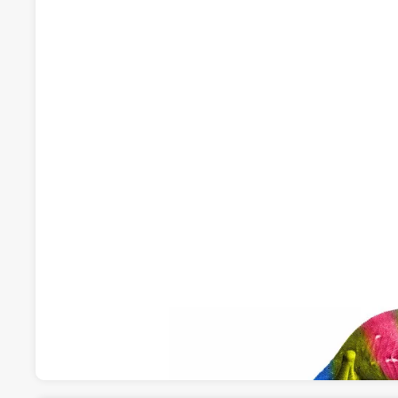
Pinturas y Decoraciones Pereira
Pinturas, Barnices y Papeles pintados
Calle San Julio 11, 38108, La Laguna, Santa Cruz de
Visitar web