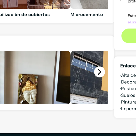
prot
ilización de cubiertas
Microcemento
Este
priv
Enlace
Alta d
Decora
Restau
Suelos
Pintur
Imperm