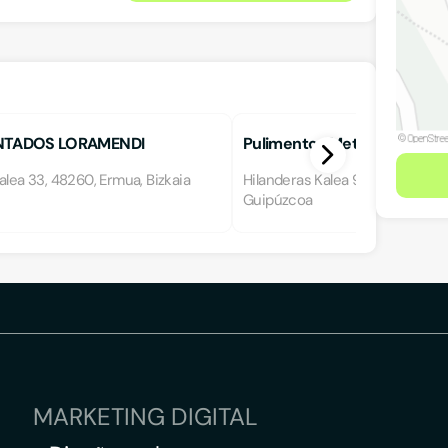
NTADOS LORAMENDI
Pulimentos Metálicos Txingud
alea 33, 48260, Ermua, Bizkaia
Hilanderas Kalea 9, 20303, Irun, 
Guipúzcoa
MARKETING DIGITAL