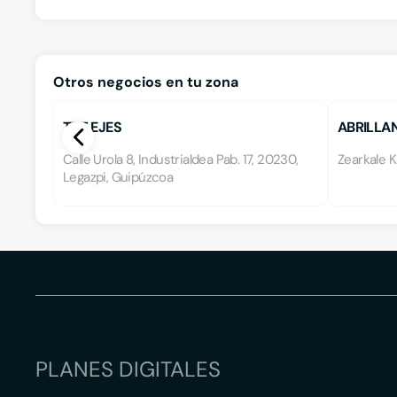
Otros negocios en tu zona
TTT EJES
ABRILLA
Calle Urola 8, Industrialdea Pab. 17, 20230,
Zearkale K
Legazpi, Guipúzcoa
PLANES DIGITALES