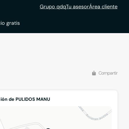
Grupo qdq
Tu asesor
Área cliente
io gratis
ble
tion
Compartir
ción de PULIDOS MANU