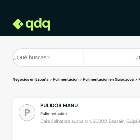
Negocios en España
Pulimentacion
Pulimentacion en Guipúzcoa
PULIDOS MANU
P
Pulimentación
Calle Salbatore auzoa s/n, 20200, Beasain, Guipú