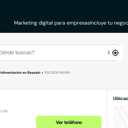
Marketing digital para empresas
Incluye tu negoc
ena
loca
Pulimentacion en Beasain
PULIDOS MANU
Ubica
zcoa
Ver teléfono