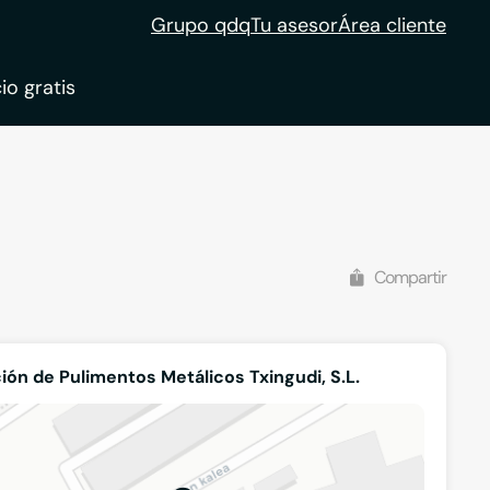
Grupo qdq
Tu asesor
Área cliente
io gratis
Compartir
ión de Pulimentos Metálicos Txingudi, S.L.