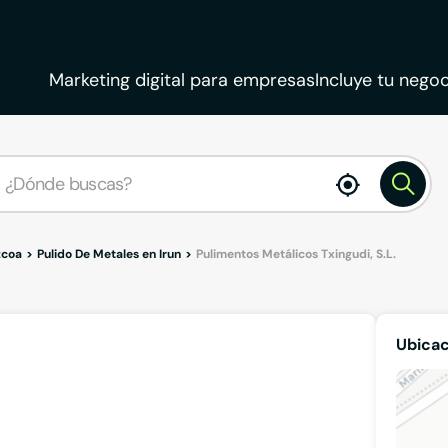
Marketing digital para empresas
Incluye tu negoc
enable
location
zcoa
Pulido De Metales en Irun
Pulimentos Metálicos Txingudi, S.L.
Ubicac