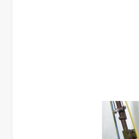
Recomendado por qdq
Pulimentos Metálicos Txingudi, S.L.
Pulido de metales
Hilanderas Kalea 9, 20303, Irun, Irún, Guipúzcoa
Visitar web