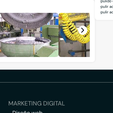
pulido
pulir a
pulir 
MARKETING DIGITAL
Diseño web