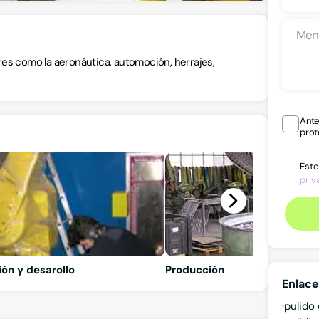
res como la aeronáutica, automoción, herrajes,
Ante
prot
Este
priv
ión y desarollo
Producción
Enlace
pulido