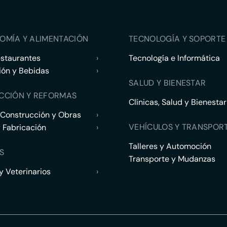
OMÍA Y ALIMENTACIÓN
TECNOLOGÍA Y SOPORTE 
estaurantes
›
Tecnología e Informática
ión y Bebidas
›
SALUD Y BIENESTAR
CCIÓN Y REFORMAS
Clínicas, Salud y Bienestar
 Construcción y Obras
›
VEHÍCULOS Y TRANSPOR
y Fabricación
›
Talleres y Automoción
S
Transporte y Mudanzas
 Veterinarios
›