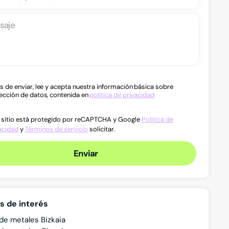
s de enviar, lee y acepta nuestra información básica sobre
ección de datos, contenida en
política de privacidad
 sitio está protegido por reCAPTCHA y Google
Política de
acidad
y
Términos de servicio
solicitar.
Enviar
Productos
Servi
s de interés
 de metales Bizkaia