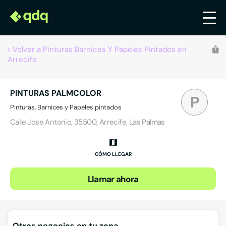
Volver a Pinturas Barnices Y Papeles Pintados en
Arrecife
PINTURAS PALMCOLOR
P
Pinturas, Barnices y Papeles pintados
Calle Jose Antonio, 35500, Arrecife, Las Palmas
CÓMO LLEGAR
Llamar ahora
Otros negocios en tu zona