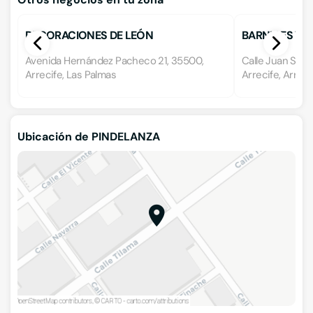
DECORACIONES DE LEÓN
BARNICES Y P
Avenida Hernández Pacheco 21, 35500,
Calle Juan Seba
Arrecife, Las Palmas
Arrecife, Arreci
Ubicación de PINDELANZA