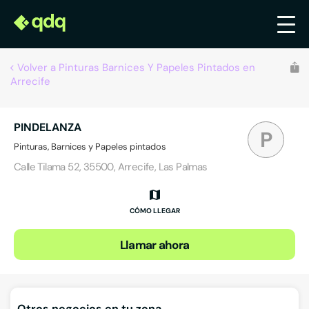
Volver a Pinturas Barnices Y Papeles Pintados en
Arrecife
PINDELANZA
P
Pinturas, Barnices y Papeles pintados
Calle Tilama 52, 35500, Arrecife, Las Palmas
CÓMO LLEGAR
Llamar ahora
Otros negocios en tu zona