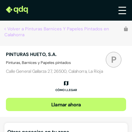
Volver a Pinturas Barnices Y Papeles Pintados en
Calahorra
PINTURAS HUETO, S.A.
P
Pinturas, Barnices y Papeles pintados
Calle General Gallarza 27, 26500, Calahorra, La Rioja
CÓMO LLEGAR
Llamar ahora
Otros negocios en tu zona