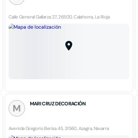
Calle General Gallarza 27, 26500, Calahorra, La Rioja
MARI CRUZ DECORACIÓN
M
Avenida Gregorio Berisa 45, 31560, Azagra, Navarra