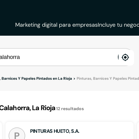
Marketing digital para empresas
Incluye tu negoc
ena
loca
, Barnices Y Papeles Pintados en La Rioja
Pinturas, Barnices Y Papeles Pinta
Calahorra, La Rioja
12
resultados
PINTURAS HUETO, S.A.
P