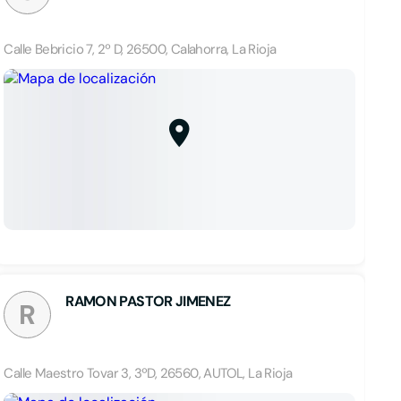
Calle Bebricio 7, 2º D, 26500, Calahorra, La Rioja
RAMON PASTOR JIMENEZ
R
Calle Maestro Tovar 3, 3ºD, 26560, AUTOL, La Rioja