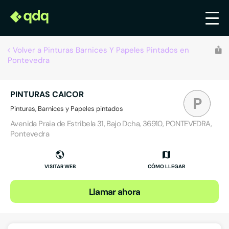
Volver a Pinturas Barnices Y Papeles Pintados en
Pontevedra
PINTURAS CAICOR
P
Pinturas, Barnices y Papeles pintados
Avenida Praia de Estribela 31, Bajo Dcha, 36910, PONTEVEDRA,
Pontevedra
VISITAR WEB
CÓMO LLEGAR
Llamar ahora