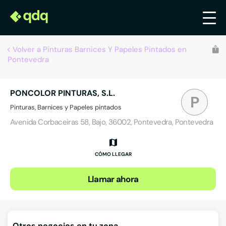
Volver a Pinturas Barnices Y Papeles Pintados en
Pontevedra
PONCOLOR PINTURAS, S.L.
P
Pinturas, Barnices y Papeles pintados
Avenida Corbaceiras 58, Bajo, 36002, Pontevedra, Pontevedra
CÓMO LLEGAR
Llamar ahora
Otros negocios en tu zona