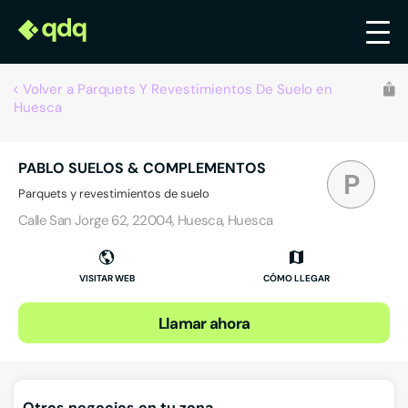
Volver a Parquets Y Revestimientos De Suelo en
Huesca
PABLO SUELOS & COMPLEMENTOS
P
Parquets y revestimientos de suelo
Calle San Jorge 62, 22004, Huesca, Huesca
VISITAR WEB
CÓMO LLEGAR
Llamar ahora
Otros negocios en tu zona