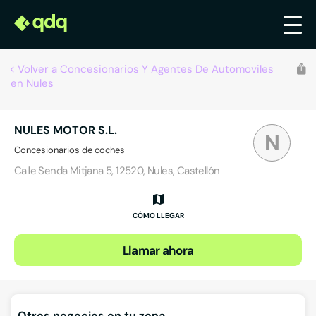
Volver a Concesionarios Y Agentes De Automoviles
en Nules
NULES MOTOR S.L.
N
Concesionarios de coches
Calle Senda Mitjana 5, 12520, Nules, Castellón
CÓMO LLEGAR
Llamar ahora
Otros negocios en tu zona