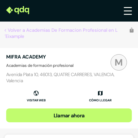
Volver a Academias De Formacion Profesional en L
´Eixample
MIFRA ACADEMY
M
Academias de formación profesional
Avenida Plata 10, 46013, QUATRE CARRERES, VALENCIA,
Valencia
VISITAR WEB
CÓMO LLEGAR
Llamar ahora