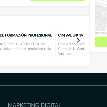
DE FORMACIÓN PROFESIONAL
CIM VALENCIA
LIAG
 6, Entlo. 10, 46010, El Pla Del
Calle Arzobispo Mayoral 11, Entlo
t Universitària, Valencia, Valencia
Ciutat Vella-Sant Francesc, Vale
Valencia
MARKETING DIGITAL