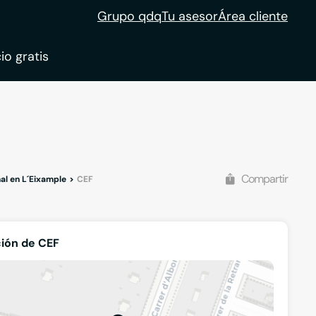
Grupo qdq
Tu asesor
Área cliente
io gratis
ble
tion
Compartir
al en L´Eixample
CEF
ión de CEF