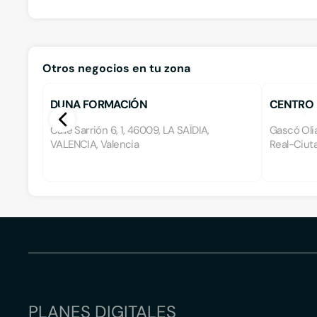
Otros negocios en tu zona
DUNA FORMACIÓN
CENTRO 
GASCÓ O
Calle Sarrión 6, 1, 46009, LA SAÏDIA,
Gascó Oliag
VALENCIA, Valencia
Real-Ciuta
PLANES DIGITALES