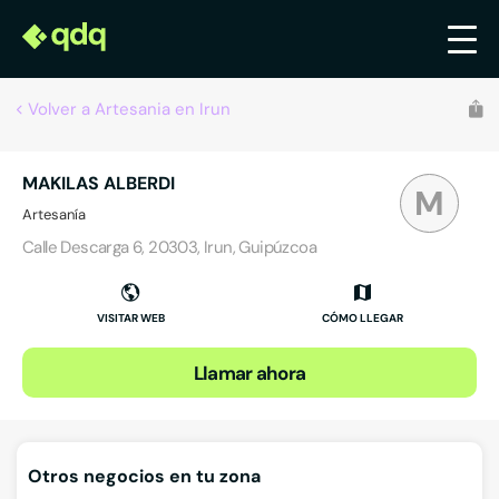
Volver a Artesania en Irun
MAKILAS ALBERDI
M
Artesanía
Calle Descarga 6, 20303, Irun, Guipúzcoa
VISITAR WEB
CÓMO LLEGAR
Llamar ahora
Otros negocios en tu zona