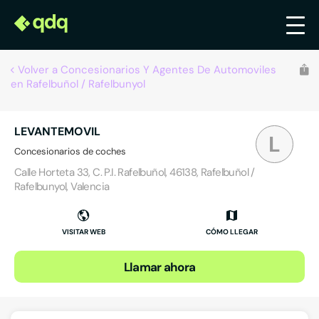
Volver a Concesionarios Y Agentes De Automoviles
en Rafelbuñol / Rafelbunyol
LEVANTEMOVIL
L
Concesionarios de coches
Calle Horteta 33, C. P.I. Rafelbuñol, 46138, Rafelbuñol /
Rafelbunyol, Valencia
VISITAR WEB
CÓMO LLEGAR
Llamar ahora