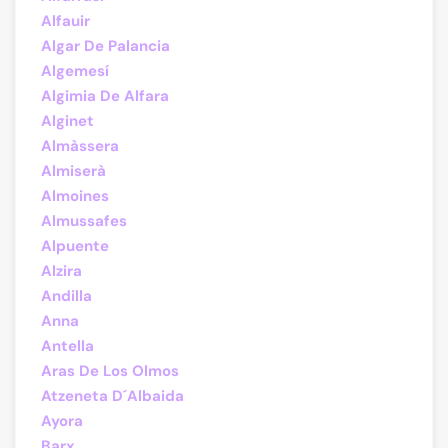
Alfauir
Algar De Palancia
Algemesí
Algimia De Alfara
Alginet
Almàssera
Almiserà
Almoines
Almussafes
Alpuente
Alzira
Andilla
Anna
Antella
Aras De Los Olmos
Atzeneta D´Albaida
Ayora
Barx