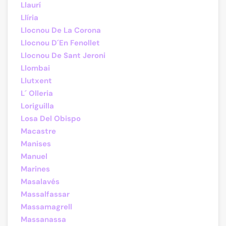
Llaurí
Llíria
Llocnou De La Corona
Llocnou D´En Fenollet
Llocnou De Sant Jeroni
Llombai
Llutxent
L´ Olleria
Loriguilla
Losa Del Obispo
Macastre
Manises
Manuel
Marines
Masalavés
Massalfassar
Massamagrell
Massanassa