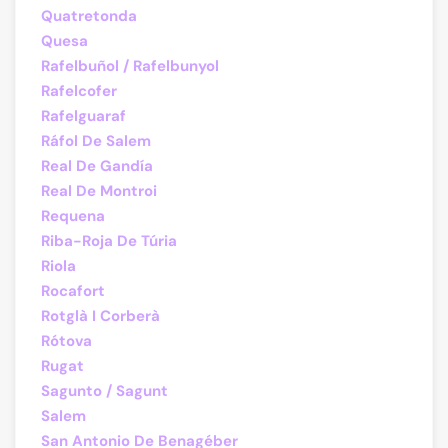
Quatretonda
Quesa
Rafelbuñol / Rafelbunyol
Rafelcofer
Rafelguaraf
Ráfol De Salem
Real De Gandía
Real De Montroi
Requena
Riba-Roja De Túria
Riola
Rocafort
Rotglà I Corberà
Rótova
Rugat
Sagunto / Sagunt
Salem
San Antonio De Benagéber