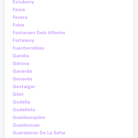
Estubeny
Faura
Favara
Foios
Fontanars Dels Alforins
Fortaleny
Fuenterrobles
Gandia
Gàtova
Gavarda
Genovés
Gestalgar
Gilet
Godella
Godelleta
Guadasequies
Guadassuar
Guardamar De La Safor