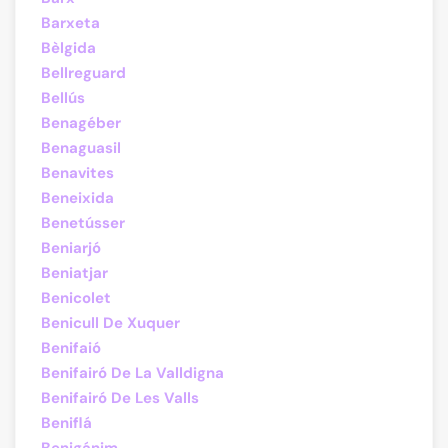
Barxeta
Bèlgida
Bellreguard
Bellús
Benagéber
Benaguasil
Benavites
Beneixida
Benetússer
Beniarjó
Beniatjar
Benicolet
Benicull De Xuquer
Benifaió
Benifairó De La Valldigna
Benifairó De Les Valls
Beniflá