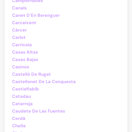
Camporrobles
Canals
Canet D´En Berenguer
Carcaixent
Càrcer
Carlet
Carrícola
Casas Altas
Casas Bajas
Casinos
Castelló De Rugat
Castellonet De La Conquesta
Castielfabib
Catadau
Catarroja
Caudete De Las Fuentes
Cerdà
Chella