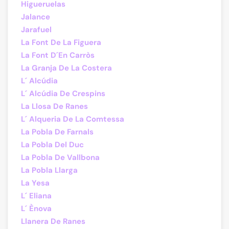
Higueruelas
Jalance
Jarafuel
La Font De La Figuera
La Font D´En Carròs
La Granja De La Costera
L´ Alcúdia
L´ Alcúdia De Crespins
La Llosa De Ranes
L´ Alqueria De La Comtessa
La Pobla De Farnals
La Pobla Del Duc
La Pobla De Vallbona
La Pobla Llarga
La Yesa
L´ Eliana
L´ Ènova
Llanera De Ranes