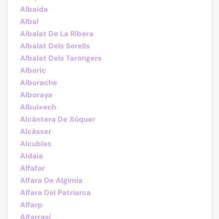
Albaida
Albal
Albalat De La Ribera
Albalat Dels Sorells
Albalat Dels Tarongers
Alberic
Alborache
Alboraya
Albuixech
Alcàntera De Xúquer
Alcàsser
Alcublas
Aldaia
Alfafar
Alfara De Algimia
Alfara Del Patriarca
Alfarp
Alfarrasí