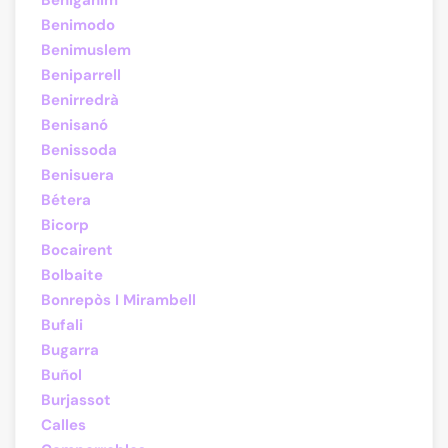
Benigánim
Benimodo
Benimuslem
Beniparrell
Benirredrà
Benisanó
Benissoda
Benisuera
Bétera
Bicorp
Bocairent
Bolbaite
Bonrepòs I Mirambell
Bufali
Bugarra
Buñol
Burjassot
Calles