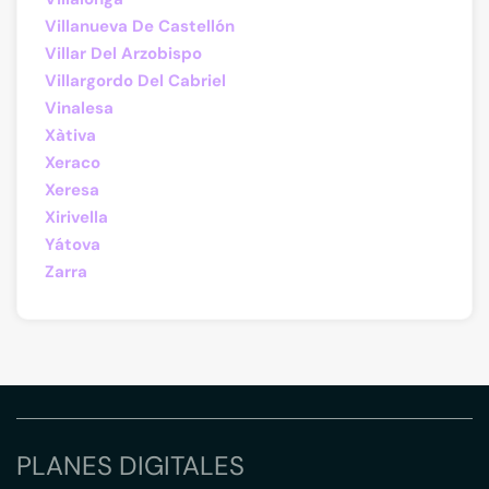
Villanueva De Castellón
Villar Del Arzobispo
Villargordo Del Cabriel
Vinalesa
Xàtiva
Xeraco
Xeresa
Xirivella
Yátova
Zarra
PLANES DIGITALES