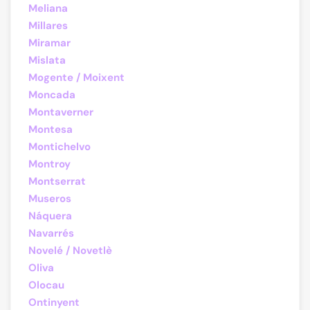
Meliana
Millares
Miramar
Mislata
Mogente / Moixent
Moncada
Montaverner
Montesa
Montichelvo
Montroy
Montserrat
Museros
Náquera
Navarrés
Novelé / Novetlè
Oliva
Olocau
Ontinyent