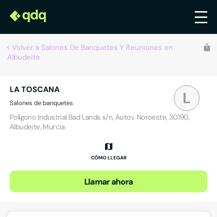
Volver a Salones De Banquetes Y Reuniones en
Albudeite
LA TOSCANA
L
Salones de banquetes
Polígono Industrial Bad Lands s/n, Autov. Noroeste, 30190,
Albudeite, Murcia
CÓMO LLEGAR
Llamar ahora