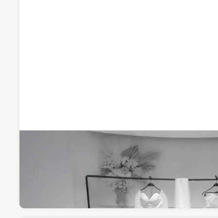
Lorca zarifi
Bodas
Plaza Circular 13, 30008, Murcia, Murcia
Visitar web