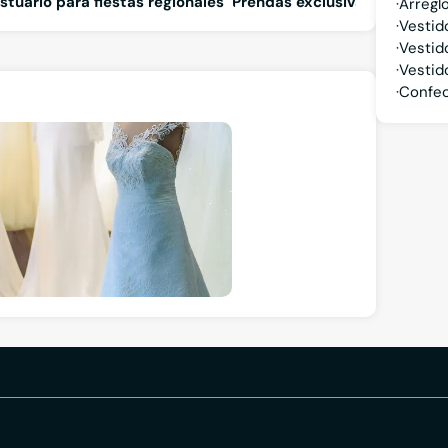
estuario para fiestas regionales
Prendas exclusivas a medida
Arregl
Vestid
Vestid
Vestid
Confec