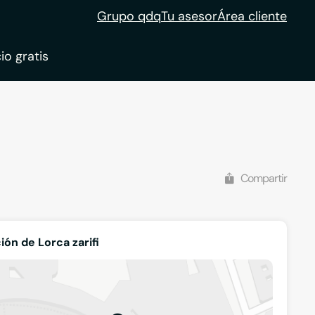
Grupo qdq
Tu asesor
Área cliente
io gratis
Compartir
ión de Lorca zarifi