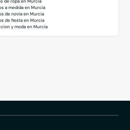
Moda nupcial
Vesti
os de ropa en Murcia
os a medida en Murcia
os de novia en Murcia
os de fiesta en Murcia
cion y moda en Murcia