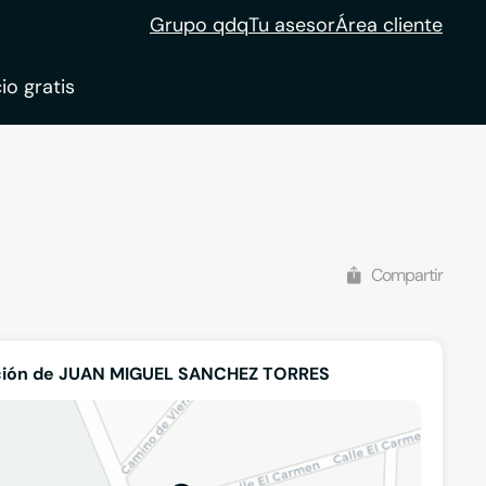
Grupo qdq
Tu asesor
Área cliente
io gratis
ble
tion
Compartir
ción de JUAN MIGUEL SANCHEZ TORRES