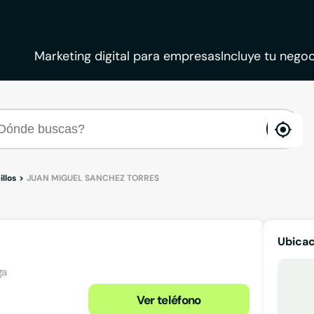
Marketing digital para empresas
Incluye tu negoc
ena
loca
llos
JUAN MIGUEL SANCHEZ TORRES
Ubica
ga
Ver teléfono