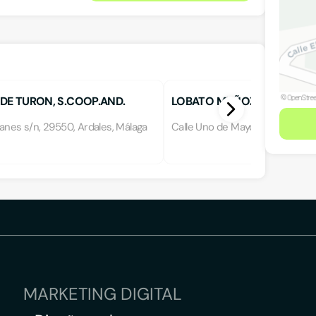
 DE TURON, S.COOP.AND.
LOBATO MUÑOZ, L.
anes s/n, 29550, Ardales, Málaga
Calle Uno de Mayo 1, 41566, Pedr
MARKETING DIGITAL