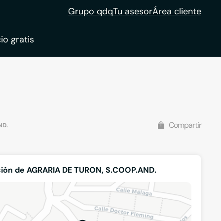
Grupo qdq
Tu asesor
Área cliente
io gratis
ble
tion
Compartir
ND.
ción de AGRARIA DE TURON, S.COOP.AND.