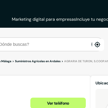
Marketing digital para empresas
Incluye tu negoc
ena
loca
n Málaga
Suministros Agricolas en Ardales
AGRARIA DE TURON, S.COOP.A
Ubica
Ver teléfono