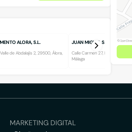
MENTO ALORA, S.L.
JUAN MIGUEL SANCHEZ TO
Valle de Abdalajís 2, 29500, Álora,
Calle Carmen 27, BAJO, 29320,
Málaga
MARKETING DIGITAL