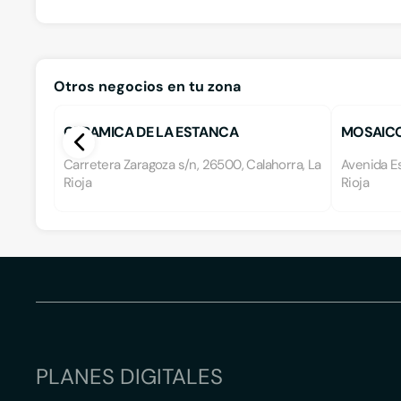
Otros negocios en tu zona
CERAMICA DE LA ESTANCA
MOSAICO
Carretera Zaragoza s/n, 26500, Calahorra, La
Avenida Es
Rioja
Rioja
PLANES DIGITALES