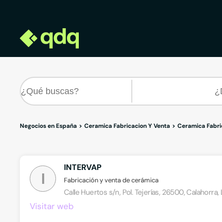
Negocios en España
Ceramica Fabricacion Y Venta
Ceramica Fabric
INTERVAP
I
Fabricación y venta de cerámica
Calle Huertos s/n, Pol. Tejerías, 26500, Calahorra, 
Visitar web