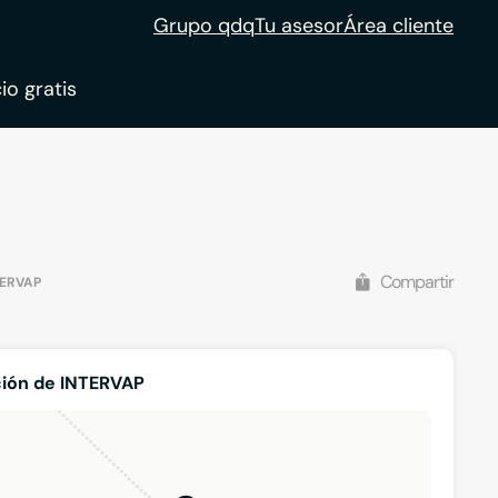
Grupo qdq
Tu asesor
Área cliente
io gratis
ble
tion
Compartir
TERVAP
ión de INTERVAP