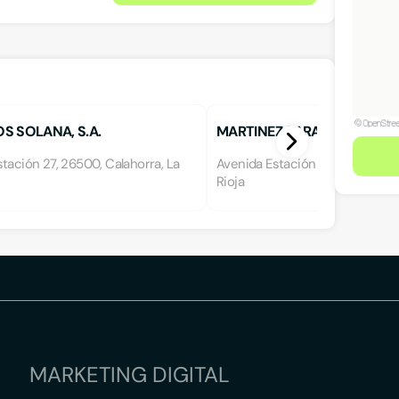
S SOLANA, S.A.
MARTINEZ SARALEGUI
tación 27, 26500, Calahorra, La
Avenida Estación 13, 26500, Cal
Rioja
MARKETING DIGITAL