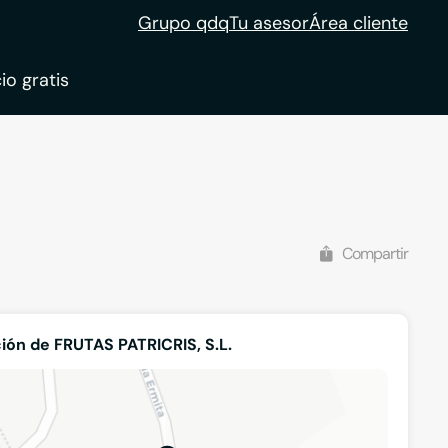
Grupo qdq
Tu asesor
Área cliente
io gratis
ble
tion
Compartir
ión de FRUTAS PATRICRIS, S.L.