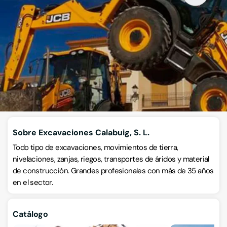
Excavaciones
Calle San Luis 40, 46635, Valencia, Fontanares Dels Alforins,
Valencia
VISITAR WEB
CÓMO LLEGAR
ESCRÍBENOS
Llamar ahora
Sobre Excavaciones Calabuig, S. L.
Todo tipo de excavaciones, movimientos de tierra,
nivelaciones, zanjas, riegos, transportes de áridos y material
de construcción. Grandes profesionales con más de 35 años
en el sector.
Catálogo