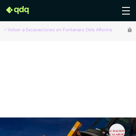
Volver a Excavaciones en Fontanars Dels Alforins
Recomendado por qdq
Excavaciones Calabuig, S. L.